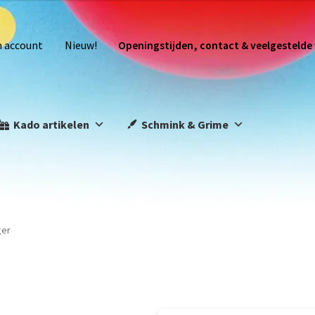
n account
Nieuw!
Openingstijden, contact & veelgestelde
Kado artikelen
Schmink & Grime
ger