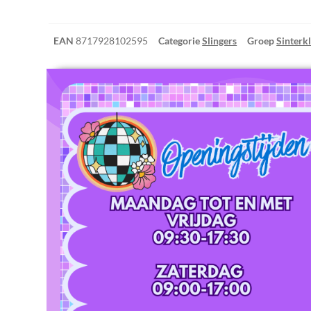
EAN
8717928102595
Categorie
Slingers
Groep
Sinterk