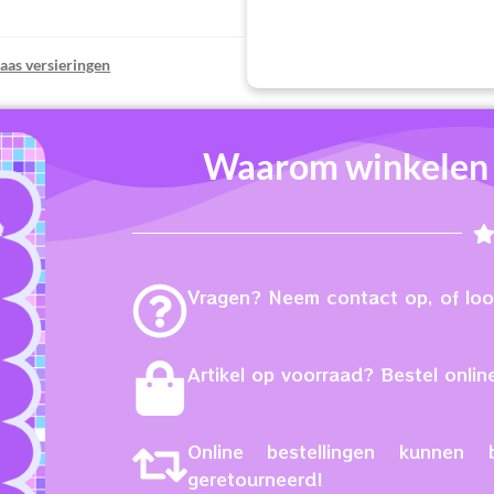
laas versieringen
Waarom winkelen b
Vragen? Neem contact op, of loop
Artikel op voorraad? Bestel online
Online bestellingen kunne
geretourneerd!