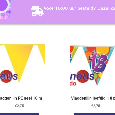
Voor 16:00 uur besteld? Dezelfd
laggenlijn PE geel 10 m
Vlaggenlijn leeftijd: 18 
€
2,75
€
2,75