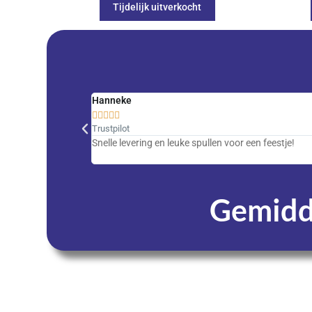
Tijdelijk uitverkocht
Hanneke





Trustpilot
Snelle levering en leuke spullen voor een feestje!
Gemidde
Dagen