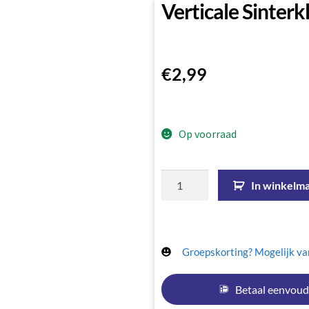
Verticale Sinterk
€
2,99
Op voorraad
In winkelm
Groepskorting? Mogelijk van
Betaal eenvoud