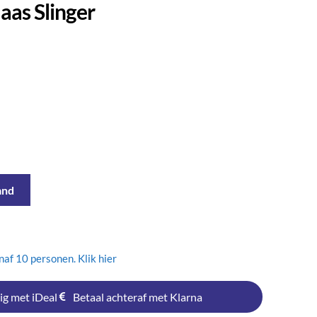
laas Slinger
and
af 10 personen. Klik hier
ig met iDeal
Betaal achteraf met Klarna