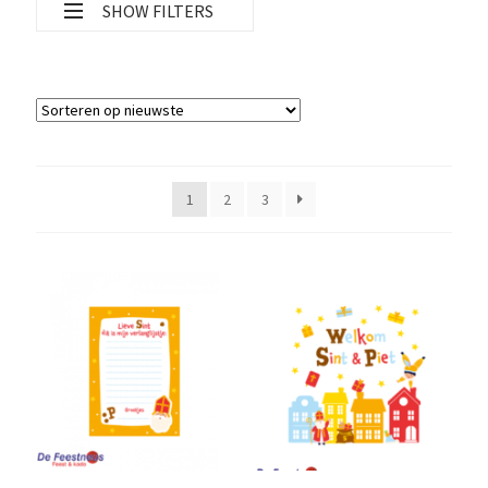
SHOW FILTERS
Filter op categorie
Filter op thema
1
2
3