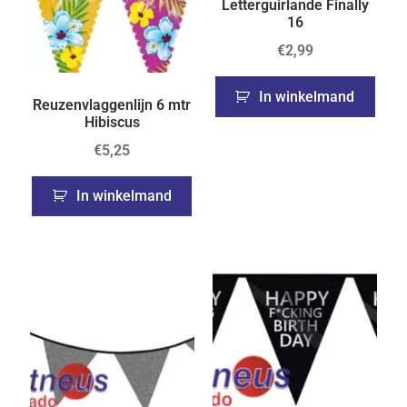
Letterguirlande Finally
16
€
2,99
In winkelmand
Reuzenvlaggenlijn 6 mtr
Hibiscus
€
5,25
In winkelmand