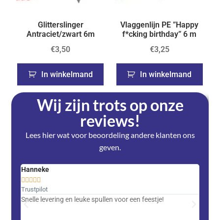
Glitterslinger
Vlaggenlijn PE ”Happy
Antraciet/zwart 6m
f*cking birthday” 6 m
€
3,50
€
3,25
In winkelmand
In winkelmand
Wij zijn trots op onze
reviews!
Lees hier wat voor beoordeling andere klanten ons
geven.
Hanneke
Saski










Trustpilot
Trustpi
Snelle levering en leuke spullen voor een feestje!
Advent
met DH
zeer v