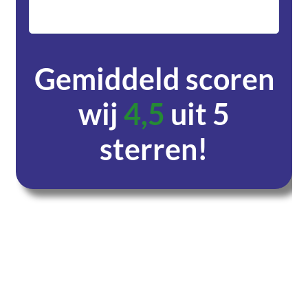
servic
Gemiddeld scoren
wij
4,5
uit 5
sterren!
Dagen
Uren
Minuten
Seconden