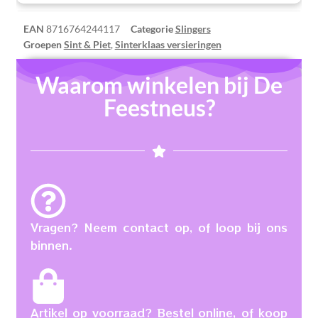
EAN
8716764244117
Categorie
Slingers
Groepen
Sint & Piet
,
Sinterklaas versieringen
Waarom winkelen bij De
Feestneus?
Vragen? Neem contact op, of loop bij ons
binnen.
Artikel op voorraad? Bestel online, of koop