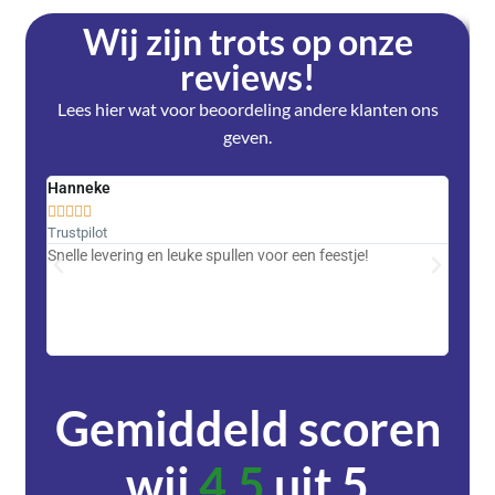
Wij zijn trots op onze
reviews!
Lees hier wat voor beoordeling andere klanten ons
geven.
Hanneke
Saski










Trustpilot
Trustpi
Snelle levering en leuke spullen voor een feestje!
Advent
met DH
zeer v
servic
Gemiddeld scoren
wij
4,5
uit 5