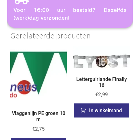
Voor 16:00 uur besteld? Dezelfde
(werk)dag verzonden!
Gerelateerde producten
Letterguirlande Finally
16
€
2,99
In winkelmand
Vlaggenlijn PE groen 10
m
€
2,75