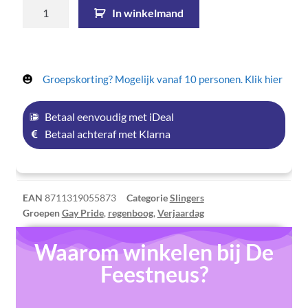
In winkelmand
Groepskorting? Mogelijk vanaf 10 personen. Klik hier
Betaal eenvoudig met iDeal
Betaal achteraf met Klarna
EAN
8711319055873
Categorie
Slingers
Groepen
Gay Pride
,
regenboog
,
Verjaardag
Waarom winkelen bij De
Feestneus?