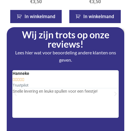
€
3,50
€
3,50
In winkelmand
In winkelmand
Wij zijn trots op onze
reviews!
Lees hier wat voor beoordeling andere klanten ons
geven.
Hanneke
Saski










Trustpilot
Trustpi
Snelle levering en leuke spullen voor een feestje!
Advent
met DH
zeer v
servic