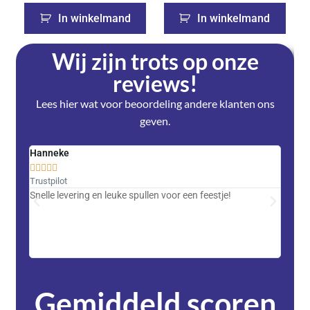
In winkelmand
In winkelmand
Wij zijn trots op onze
reviews!
Lees hier wat voor beoordeling andere klanten ons
geven.
Hanneke
Saski










Trustpilot
Trustpi
Snelle levering en leuke spullen voor een feestje!
Advent
met DH
zeer v
servic
Gemiddeld scoren