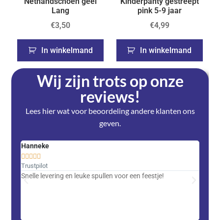
Nethandschoen geel
Kinderpanty gestreept
Lang
pink 5-9 jaar
€
3,50
€
4,99
In winkelmand
In winkelmand
Wij zijn trots op onze
reviews!
Lees hier wat voor beoordeling andere klanten ons
geven.
Hanneke
Saski










Trustpilot
Trustpi
Snelle levering en leuke spullen voor een feestje!
Advent
met DH
zeer v
servic