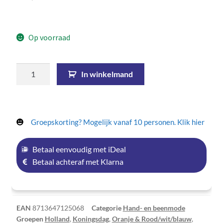
Op voorraad
In winkelmand
Groepskorting? Mogelijk vanaf 10 personen. Klik hier
Betaal eenvoudig met iDeal
Betaal achteraf met Klarna
EAN
8713647125068
Categorie
Hand- en beenmode
Groepen
Holland
,
Koningsdag
,
Oranje & Rood/wit/blauw
,