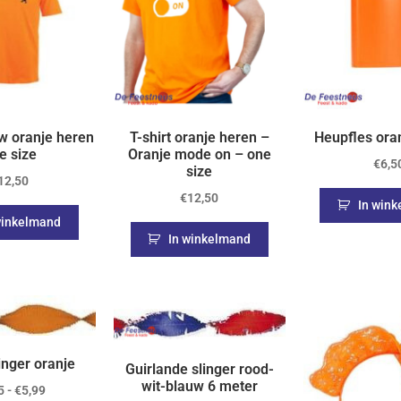
uw oranje heren
T-shirt oranje heren –
Heupfles ora
e size
Oranje mode on – one
€
6,5
size
12,50
€
12,50
In win
winkelmand
In winkelmand
inger oranje
Guirlande slinger rood-
wit-blauw 6 meter
5
-
€
5,99