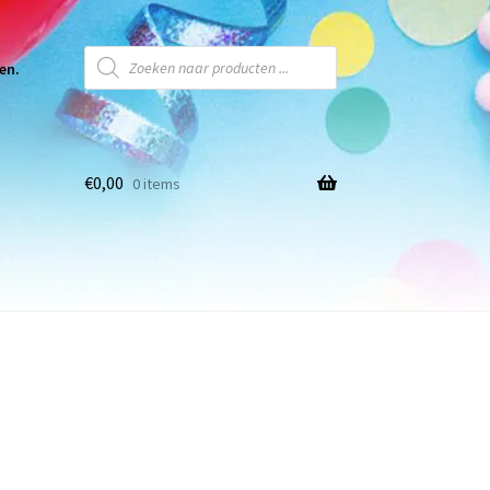
en.
€
0,00
0 items