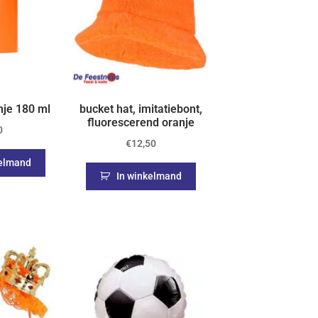
nje 180 ml
bucket hat, imitatiebont,
fluorescerend oranje
0
€
12,50
kelmand
In winkelmand