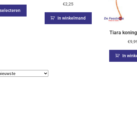
€
2,25
 selecteren
In winkelmand
Tiara koning
€
9,9
In win