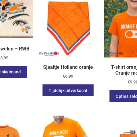
uwelen – RWB
€
3,99
Sjaaltje Holland oranje
T-shirt oran
winkelmand
Oranje m
€
6,99
€
9,9
Tijdelijk uitverkocht
Opties sel