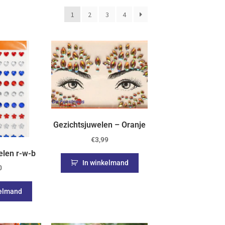
1
2
3
4
Gezichtsjuwelen – Oranje
€
3,99
len r-w-b
In winkelmand
0
kelmand