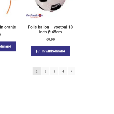
in oranje
Folie ballon – voetbal 18
inch Ø 45cm
9
€
9,99
kelmand
In winkelmand
1
2
3
4