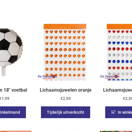
on 18″ voetbal
Lichaamsjuwelen oranje
Lichaamsjuwe
11,99
€
2,50
€
2,5
winkelmand
Tijdelijk uitverkocht
In win