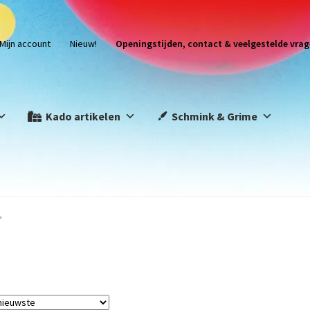
Mijn account
Nieuw!
Openingstijden, contact & veelgestelde vrag
Kado artikelen
Schmink & Grime
”