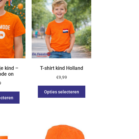
je kind –
T-shirt kind Holland
ode on
€
9,99
9
Opties selecteren
ecteren