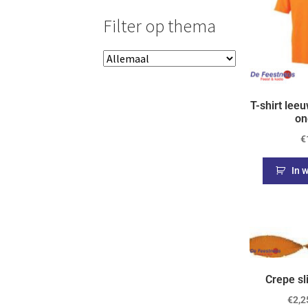
Filter op thema
T-shirt lee
on
€
In 
Crepe sl
€
2,2