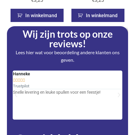
€
3,25
€
3,25
In winkelmand
In winkelmand
Wij zijn trots op onze
reviews!
Lees hier wat voor beoordeling andere klanten ons
geven.
Hanneke
Saski










Trustpilot
Trustpi
Snelle levering en leuke spullen voor een feestje!
Advent
met DH
zeer v
servic