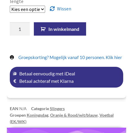
lengte
Wissen
In winkelmand
Groepskorting? Mogelijk vanaf 10 personen. Klik hier
Betaal eenvoudig met iDeal
Betaal achteraf met Klarna
EAN
N/A
Categorie
Slingers
Groepen
Koningsdag
,
Oranje & Rood/wit/blauw
,
Voetbal
(EK/WK)