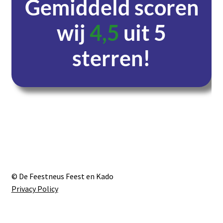
Gemiddeld scoren
wij
4,5
uit 5
sterren!
Dagen
Uren
Minuten
Seconden
© De Feestneus Feest en Kado
Privacy Policy