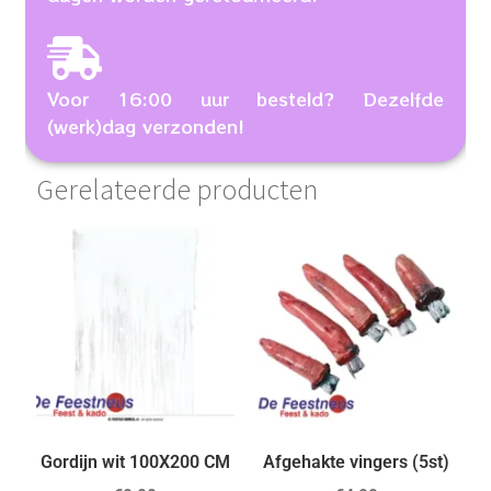
Voor 16:00 uur besteld? Dezelfde
(werk)dag verzonden!
Gerelateerde producten
Gordijn wit 100X200 CM
Afgehakte vingers (5st)