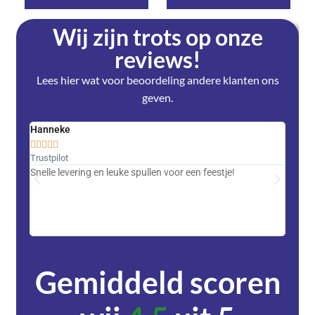
Wij zijn trots op onze
reviews!
Lees hier wat voor beoordeling andere klanten ons
geven.
Hanneke
Saski










Trustpilot
Trustpi
Snelle levering en leuke spullen voor een feestje!
Advent
met DH
zeer v
servic
Gemiddeld scoren