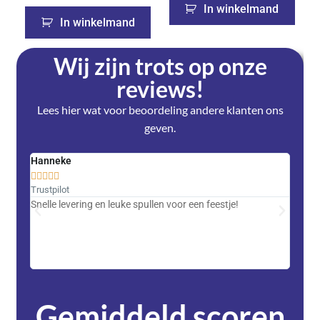
In winkelmand
In winkelmand
Wij zijn trots op onze
reviews!
Lees hier wat voor beoordeling andere klanten ons
geven.
Hanneke
Saski










Trustpilot
Trustpi
Snelle levering en leuke spullen voor een feestje!
Advent
met DH
zeer v
servic
Gemiddeld scoren