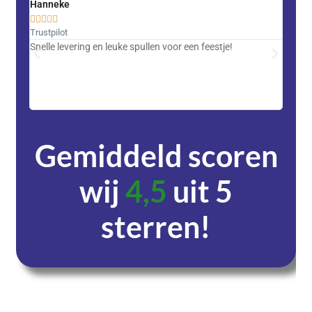
Hanneke
Saski










Trustpilot
Trustpi
Snelle levering en leuke spullen voor een feestje!
Advent
met DH
zeer v
servic
Gemiddeld scoren
wij
4,5
uit 5
sterren!
Dagen
Uren
Minuten
Seconden