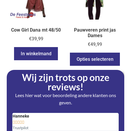
Cow Girl Dana mt 48/50
Pauwveren print jas
Dames
€
39,99
€
49,99
In winkelmand
Opties selecteren
Wij zijn trots op onze
reviews!
Lees hier wat voor beoordeling andere klanten ons
geven.
Hanneke
Saski










Trustpilot
Trustpi