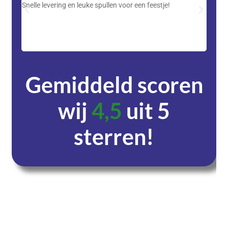
Snelle levering en leuke spullen voor een feestje!
Advent
met DH
zeer v
servic
Gemiddeld scoren
wij
4,5
uit 5
sterren!
Dagen
Uren
Minuten
Seconden