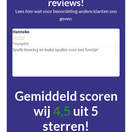
reviews!
Lees hier wat voor beoordeling andere klanten ons
geven.
Hanneke
Saski










Trustpilot
Trustpi
Snelle levering en leuke spullen voor een feestje!
Advent
met DH
zeer v
servic
Gemiddeld scoren
wij
4,5
uit 5
sterren!