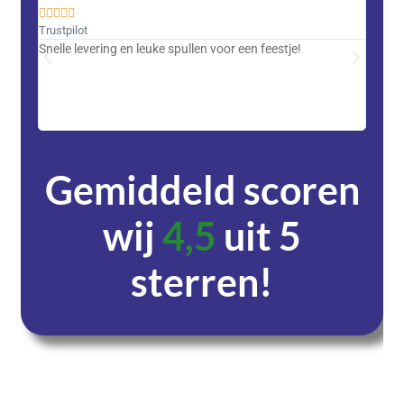










Trustpilot
Trustpi
Snelle levering en leuke spullen voor een feestje!
Advent
met DH
zeer v
servic
Gemiddeld scoren
wij
4,5
uit 5
sterren!
Dagen
Uren
Minuten
Seconden