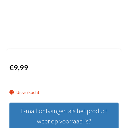
€
9,99
Uitverkocht
E-mail ontvangen als het product
weer op voorraad is?