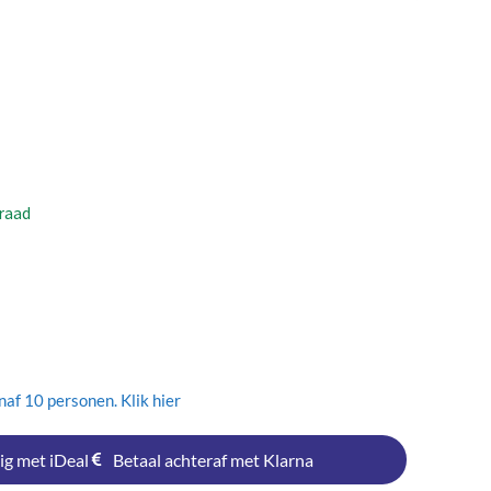
raad
af 10 personen. Klik hier
ig met iDeal
Betaal achteraf met Klarna