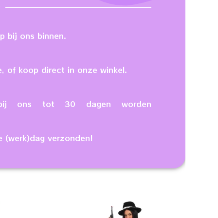
 bij ons binnen.
, of koop direct in onze winkel.
n bij ons tot 30 dagen worden
e (werk)dag verzonden!