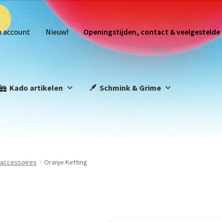
n account
Nieuw!
Openingstijden, contact & veelgestelde
Kado artikelen
Schmink & Grime
s accessoires
Oranje Ketting