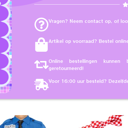
Vragen? Neem contact op, of loop
Artikel op voorraad? Bestel online
Online bestellingen kunne
geretourneerd!
Voor 16:00 uur besteld? Dezelfd