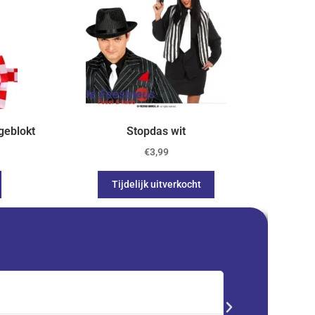
geblokt
Stopdas wit
€
3,99
Tijdelijk uitverkocht
Saskia





Trustpilot