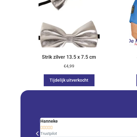
Strik zilver 13.5 x 7.5 cm
€
4,99
Tijdelijk uitverkocht
Hanneke





Trustpilot