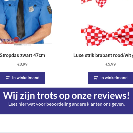
Stropdas zwart 47cm
Luxe strik brabant rood/wit 
€
3,99
€
5,99
In winkelmand
In winkelmand
Wij zijn trots op onze reviews!
Lees hier wat voor beoordeling andere klanten ons geven.