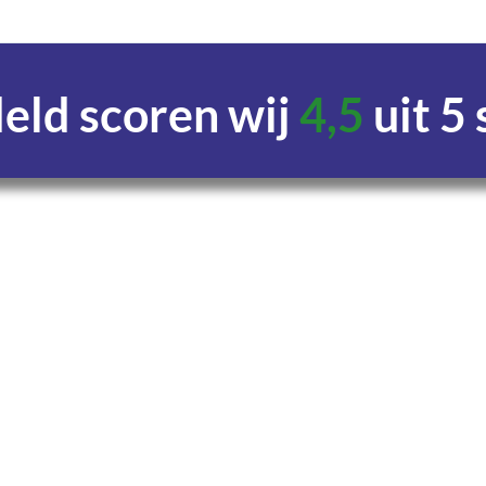
ld scoren wij
4,5
uit 5
Uren
Minuten