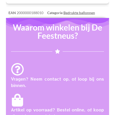
EAN
2000000188010
Categorie
Bedrukte ballonnen
Waarom winkelen bij De
Feestneus?
Vragen? Neem contact op, of loop bij ons
binnen.
Artikel op voorraad? Bestel online, of koop