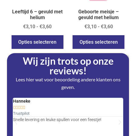
Leeftijd 6 – gevuld met
Geboorte meisje –
helium
gevuld met helium
€
3,10
-
€
3,60
€
3,10
-
€
3,60
Opties selecteren
Opties selecteren
Wij zijn trots op onze
reviews!
Lees hier wat voor beoordeling andere klanten ons
geven.
Hanneke
Saski










Trustpilot
Trustpi
Snelle levering en leuke spullen voor een feestje!
Advent
met DH
zeer v