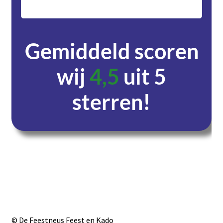
servic
Gemiddeld scoren
wij
4,5
uit 5
sterren!
Dagen
Uren
Minuten
Seconden
© De Feestneus Feest en Kado