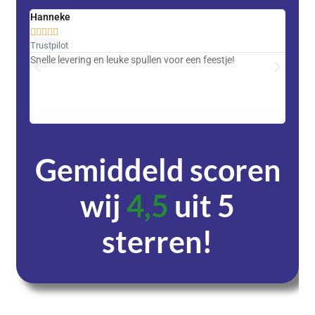
Hanneke
Saski










Trustpilot
Trustpi
Snelle levering en leuke spullen voor een feestje!
Advent
met DH
zeer v
servic
Gemiddeld scoren
wij
4,5
uit 5
sterren!
Dagen
Uren
Minuten
Seconden