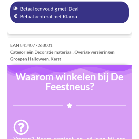
Betaal eenvoudig met iDeal
Betaal achteraf met Klarna
EAN
8434077268001
Categorieën
Decoratie materiaal
,
Overige versieringen
Groepen
Halloween
,
Kerst
Waarom winkelen bij De
Feestneus?
Vragen? Neem contact op, of loop bij ons