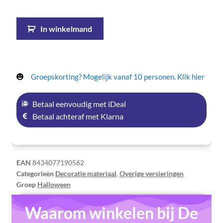
In winkelmand
Groepskorting? Mogelijk vanaf 10 personen. Klik hier
Betaal eenvoudig met iDeal
Betaal achteraf met Klarna
EAN
8434077190562
Categorieën
Decoratie materiaal
,
Overige versieringen
Groep
Halloween
Waarom winkelen bij De