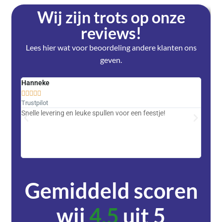
Wij zijn trots op onze
reviews!
Lees hier wat voor beoordeling andere klanten ons
geven.
Hanneke
Saski










Trustpilot
Trustpi
Snelle levering en leuke spullen voor een feestje!
Advent
met DH
zeer v
servic
Gemiddeld scoren
wij
4,5
uit 5