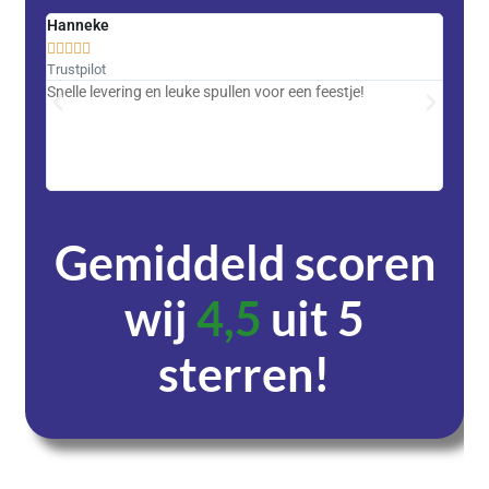
Hanneke
Saski










Trustpilot
Trustpi
Snelle levering en leuke spullen voor een feestje!
Advent
met DH
zeer v
servic
Gemiddeld scoren
wij
4,5
uit 5
sterren!
Dagen
Uren
Minuten
Seconden