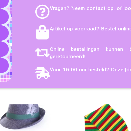
Vragen? Neem contact op, of loop
Artikel op voorraad? Bestel online
Online bestellingen kunne
geretourneerd!
Voor 16:00 uur besteld? Dezelfd