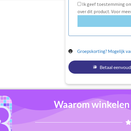
Ik geef toestemming om 
over dit product. Voor mee
Groepskorting? Mogelijk van
Betaal eenvoud
Waarom winkelen b