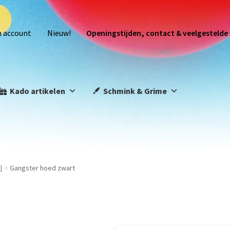
n account
Nieuw!
Openingstijden, contact & veelgestelde
Kado artikelen
Schmink & Grime
l
Gangster hoed zwart