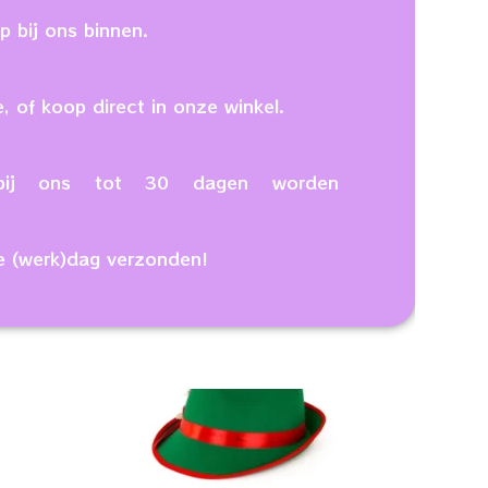
 bij ons binnen.
, of koop direct in onze winkel.
n bij ons tot 30 dagen worden
e (werk)dag verzonden!