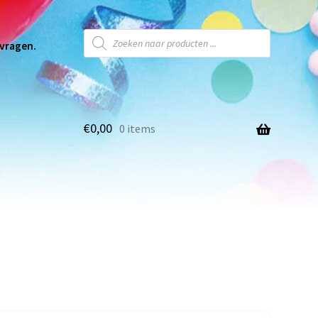
 vragen.
€
0,00
0 items