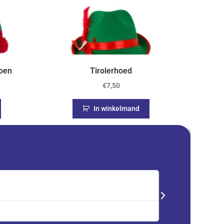
roen
Tirolerhoed
€
7,50
In winkelmand
Saskia





Trustpilot
Advent kalender best
service en zeer tevre