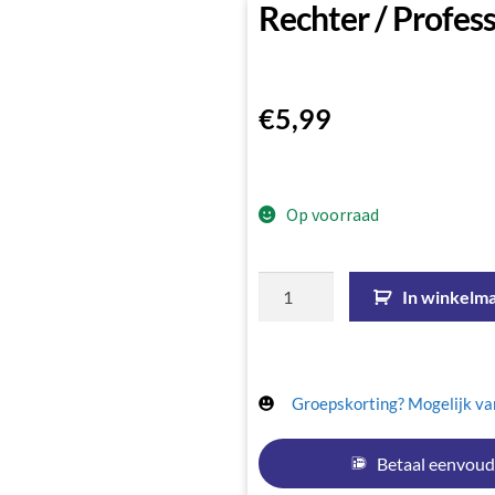
Rechter / Profes
€
5,99
Op voorraad
In winkelm
Groepskorting? Mogelijk van
Betaal eenvoud