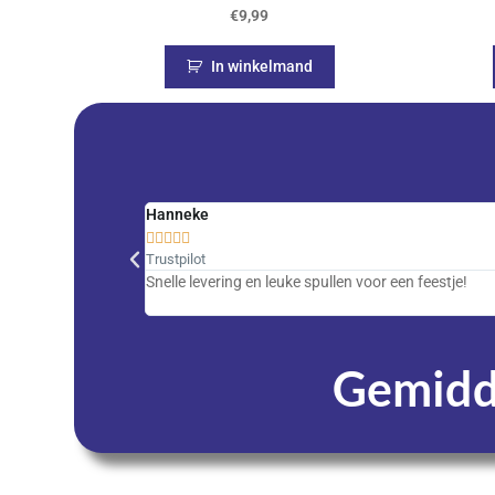
€
9,99
In winkelmand
Hanneke





Trustpilot
Snelle levering en leuke spullen voor een feestje!
Gemidde