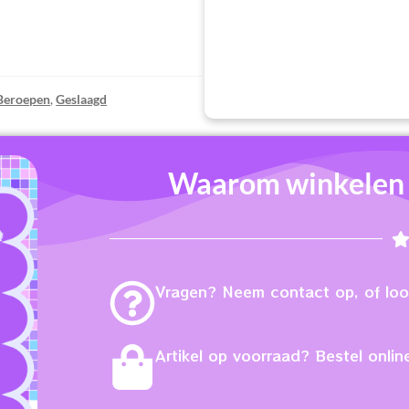
Beroepen
,
Geslaagd
Waarom winkelen b
Vragen? Neem contact op, of loop
Artikel op voorraad? Bestel online