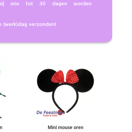
n bij ons tot 30 dagen worden
e (werk)dag verzonden!
n
Mini mouse oren