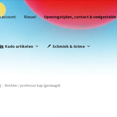
n account
Nieuw!
Openingstijden, contact & veelgestelde
Kado artikelen
Schmink & Grime
l
Rechter / professor kap (geslaagd)