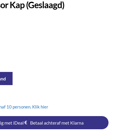
sor Kap (geslaagd)
and
af 10 personen. Klik hier
ig met iDeal
Betaal achteraf met Klarna