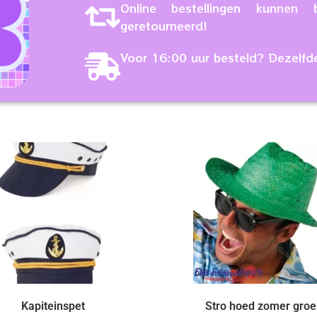
Online bestellingen kunne
geretourneerd!
Voor 16:00 uur besteld? Dezelfd
Kapiteinspet
Stro hoed zomer groe