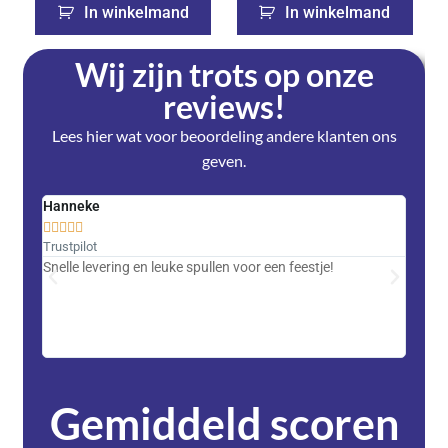
In winkelmand
In winkelmand
Wij zijn trots op onze
reviews!
Lees hier wat voor beoordeling andere klanten ons
geven.
Hanneke
Saski










Trustpilot
Trustpi
Snelle levering en leuke spullen voor een feestje!
Advent
met DH
zeer v
servic
Gemiddeld scoren