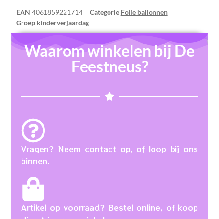
EAN
4061859221714
Categorie
Folie ballonnen
Groep
kinderverjaardag
Waarom winkelen bij De
Feestneus?
Vragen? Neem contact op, of loop bij ons
binnen.
Artikel op voorraad? Bestel online, of koop