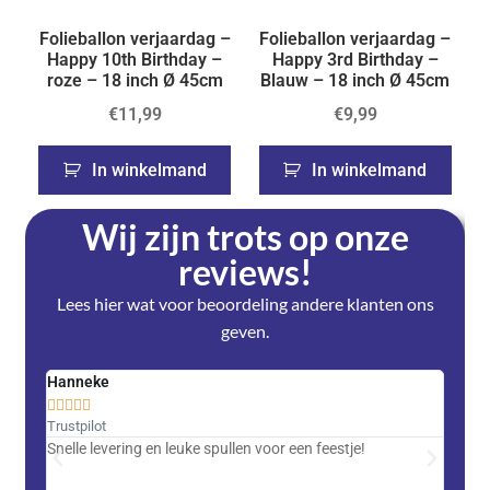
Folieballon verjaardag –
Folieballon verjaardag –
Happy 10th Birthday –
Happy 3rd Birthday –
roze – 18 inch Ø 45cm
Blauw – 18 inch Ø 45cm
€
11,99
€
9,99
In winkelmand
In winkelmand
Wij zijn trots op onze
reviews!
Lees hier wat voor beoordeling andere klanten ons
geven.
Hanneke
Saski










Trustpilot
Trustpi
Snelle levering en leuke spullen voor een feestje!
Advent
met DH