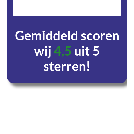
zeer v
servic
Gemiddeld scoren
wij
4,5
uit 5
sterren!
Dagen
Uren
Minuten
Seconden