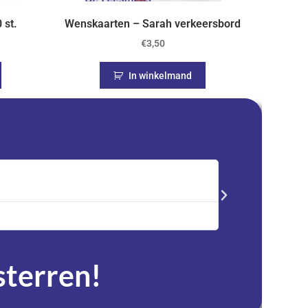
 st.
Wenskaarten – Sarah verkeersbord
€
3,50
In winkelmand
Saskia





Trustpilot
Advent kalender best
service en zeer tevre
 sterren!