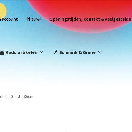
n account
Nieuw!
Openingstijden, contact & veelgestelde
Kado artikelen
Schmink & Grime
jfer 5 – Goud – 86cm