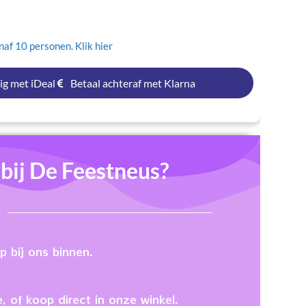
af 10 personen. Klik hier
ig met iDeal
Betaal achteraf met Klarna
ij De Feestneus?
 bij ons binnen.
, of koop direct in onze winkel.