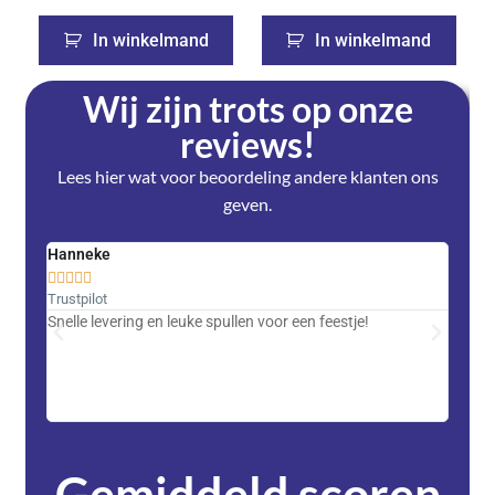
In winkelmand
In winkelmand
Wij zijn trots op onze
reviews!
Lees hier wat voor beoordeling andere klanten ons
geven.
Hanneke
Saski










Trustpilot
Trustpi
Snelle levering en leuke spullen voor een feestje!
Advent
met DH
zeer v
servic
Gemiddeld scoren