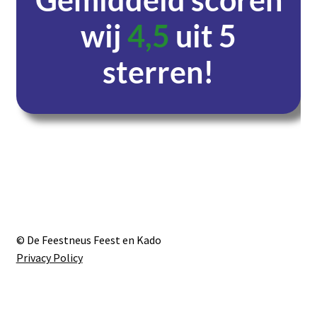
wij
4,5
uit 5
sterren!
Dagen
Uren
Minuten
Seconden
© De Feestneus Feest en Kado
Privacy Policy