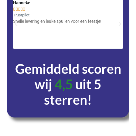
Hanneke
Saski










Trustpilot
Trustpi
Snelle levering en leuke spullen voor een feestje!
Advent
met DH
zeer v
servic
Gemiddeld scoren
wij
4,5
uit 5
sterren!
Dagen
Uren
Minuten
Seconden