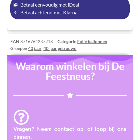
Betaal eenvoudig met iDeal
Betaal achteraf met Klarna
EAN
8716764237218
Categorie
Folie ballonnen
Groepen
40 jaar
,
40 jaar getrouwd
Waarom winkelen bij De
Feestneus?
Vragen? Neem contact op, of loop bij ons
binnen.