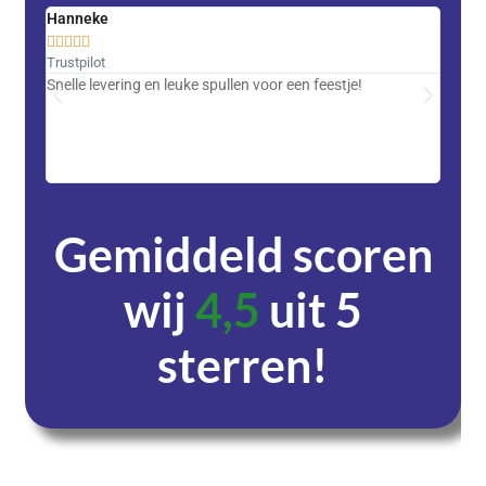
Hanneke
Saski










Trustpilot
Trustpi
Snelle levering en leuke spullen voor een feestje!
Advent
met DH
zeer v
servic
Gemiddeld scoren
wij
4,5
uit 5
sterren!
Dagen
Uren
Minuten
Seconden