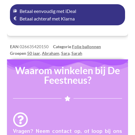
Betaal eenvoudig met iDeal
Betaal achteraf met Klarna
EAN
026635420150
Categorie
Folie ballonnen
Groepen
50 jaar
,
Abraham
,
Sara
,
Sarah
Waarom winkelen bij De
Feestneus?
Vragen? Neem contact op, of loop bij ons