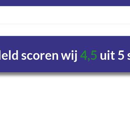
ld scoren wij
4,5
uit 5
Uren
Minuten