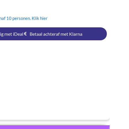
af 10 personen. Klik hier
ig met iDeal
Betaal achteraf met Klarna