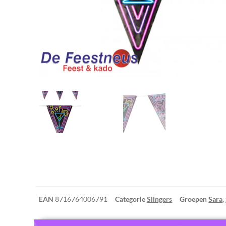
EAN
8716764006791
Categorie
Slingers
Groepen
Sara
,