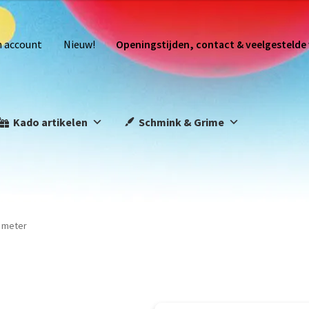
n account
Nieuw!
Openingstijden, contact & veelgestelde
Kado artikelen
Schmink & Grime
0 meter