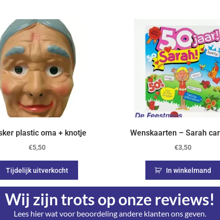
ker plastic oma + knotje
Wenskaarten – Sarah ca
€
5,50
€
3,50
Tijdelijk uitverkocht
In winkelmand
Wij zijn trots op onze reviews!
Lees hier wat voor beoordeling andere klanten ons geven.