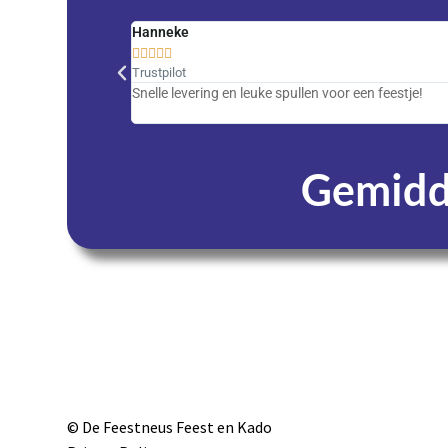
Hanneke





Trustpilot
Snelle levering en leuke spullen voor een feestje!
Gemidde
Dagen
© De Feestneus Feest en Kado