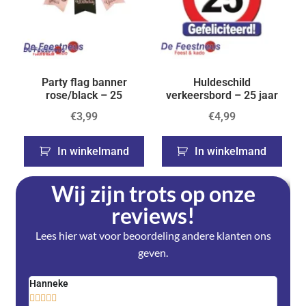
Party flag banner
Huldeschild
rose/black – 25
verkeersbord – 25 jaar
€
3,99
€
4,99
In winkelmand
In winkelmand
Wij zijn trots op onze
reviews!
Lees hier wat voor beoordeling andere klanten ons
geven.
Hanneke
Saski









