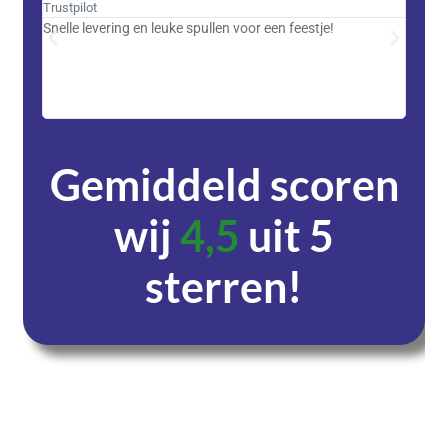
Trustpilot
Trustpi
Snelle levering en leuke spullen voor een feestje!
Advent
met DH
zeer v
servic
Gemiddeld scoren
wij
4,5
uit 5
sterren!
Dagen
Uren
Minuten
Seconden