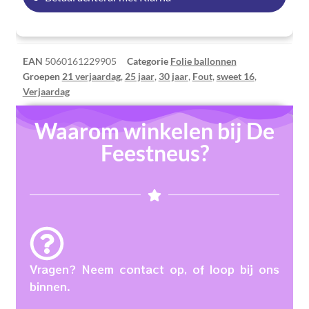
EAN
5060161229905
Categorie
Folie ballonnen
Groepen
21 verjaardag
,
25 jaar
,
30 jaar
,
Fout
,
sweet 16
,
Verjaardag
Waarom winkelen bij De
Feestneus?
Vragen? Neem contact op, of loop bij ons
binnen.