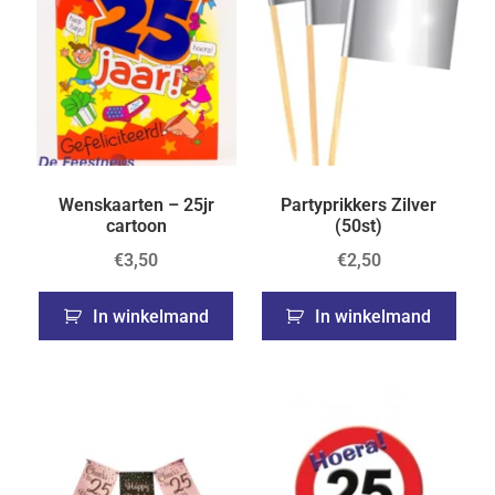
Wenskaarten – 25jr
Partyprikkers Zilver
cartoon
(50st)
€
3,50
€
2,50
In winkelmand
In winkelmand