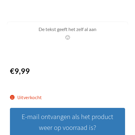
De tekst geeft het zelf al aan
🙂
€
9,99
Uitverkocht
E-mail ontvangen als het product
weer op voorraad is?