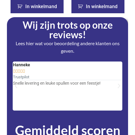
In winkelmand
In winkelmand
Wij zijn trots op onze
reviews!
Lees hier wat voor beoordeling andere klanten ons
geven.
Hanneke
Saski










Trustpilot
Trustpi
Snelle levering en leuke spullen voor een feestje!
Advent
met DH
zeer v
servic
Gemiddeld scoren