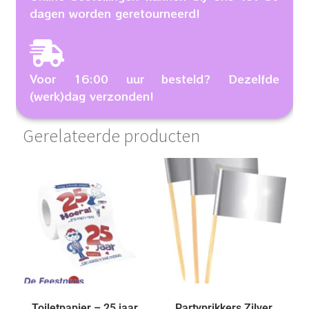
dagen worden geretourneerd!
Voor 16:00 uur besteld? Dezelfde
(werk)dag verzonden!
Gerelateerde producten
Toiletpapier – 25 jaar
Partyprikkers Zilver