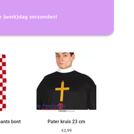
e (werk)dag verzonden!
bants bont
Pater kruis 23 cm
€
2,99