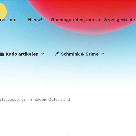
n account
Nieuw!
Openingstijden, contact & veelgestelde
Kado artikelen
Schmink & Grime
staccessoires
Embleem Oetel Island