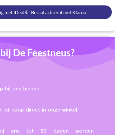
ig met iDeal
Betaal achteraf met Klarna
ij De Feestneus?
 bij ons binnen.
, of koop direct in onze winkel.
n bij ons tot 30 dagen worden