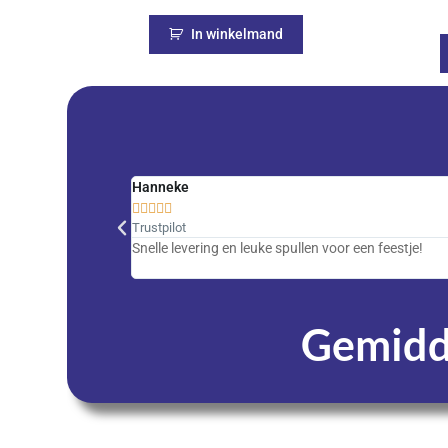
In winkelmand
Hanneke





Trustpilot
Snelle levering en leuke spullen voor een feestje!
Gemidde
Dagen