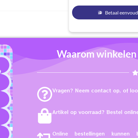
Betaal eenvoud
Waarom winkelen b
Vragen? Neem contact op, of loop
Artikel op voorraad? Bestel online
Online bestellingen kunne