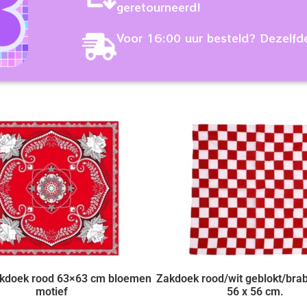
geretourneerd!
Voor 16:00 uur besteld? Dezelfd
kdoek rood 63×63 cm bloemen
Zakdoek rood/wit geblokt/bra
motief
56 x 56 cm.