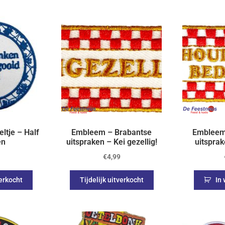
ltje – Half
Embleem – Brabantse
Embleem
en
uitspraken – Kei gezellig!
uitspra
€
4,99
verkocht
Tijdelijk uitverkocht
In