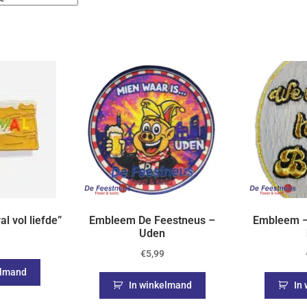
l vol liefde”
Embleem De Feestneus –
Embleem –
Uden
€
5,99
elmand
In winkelmand
In