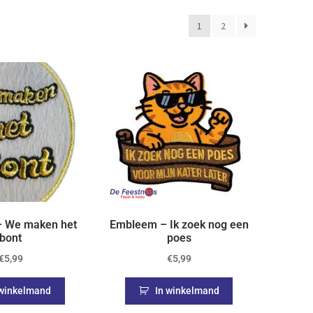
1
2
 We maken het
Embleem – Ik zoek nog een
bont
poes
€
5,99
€
5,99
 winkelmand
In winkelmand