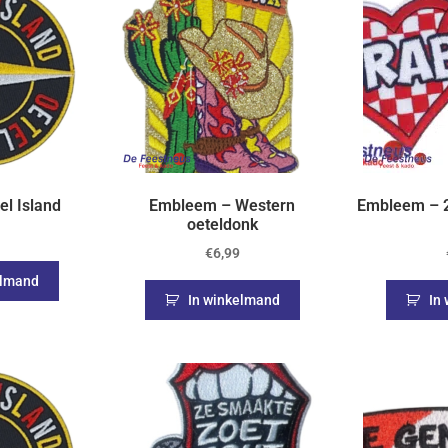
l Island
Embleem – Western
Embleem – 2
oeteldonk
€
6,99
elmand
In winkelmand
In