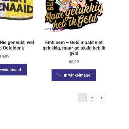
ie geneukt, wel
Embleem – Geld maakt niet
d Oeteldonk
gelukkig, maar gelukkig heb ik
g€ld
€
4,99
€
5,99
 winkelmand
In winkelmand
1
2