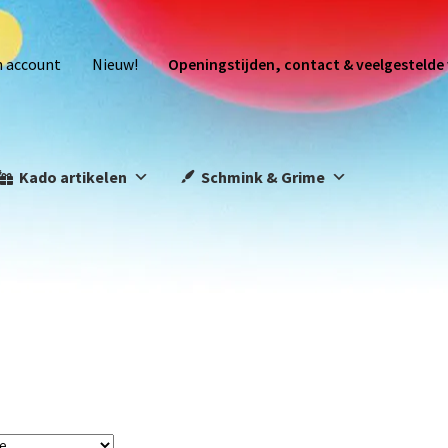
n account
Nieuw!
Openingstijden, contact & veelgestelde
Kado artikelen
Schmink & Grime