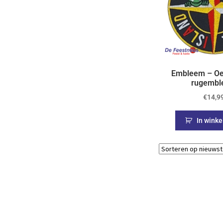
Embleem – Oet
rugembl
€
14,9
In wink