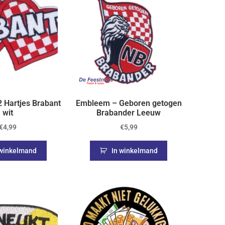
 Hartjes Brabant
Embleem – Geboren getogen
wit
Brabander Leeuw
€
4,99
€
5,99
 winkelmand
In winkelmand