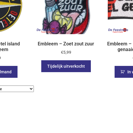
el island
Embleem – Zoet zout zuur
Embleem – N
eem
genaai
€
5,99
9
Tijdelijk uitverkocht
elmand
In