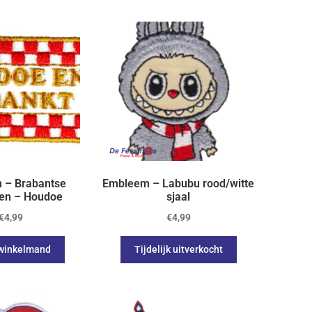
 – Brabantse
Embleem – Labubu rood/witte
ken – Houdoe
sjaal
€
4,99
€
4,99
 winkelmand
Tijdelijk uitverkocht