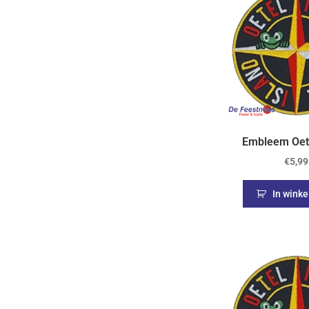
Embleem Oete
€
5,99
In wink