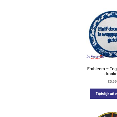
Embleem – Tege
dronk
€
5,99
Tijdelijk uit