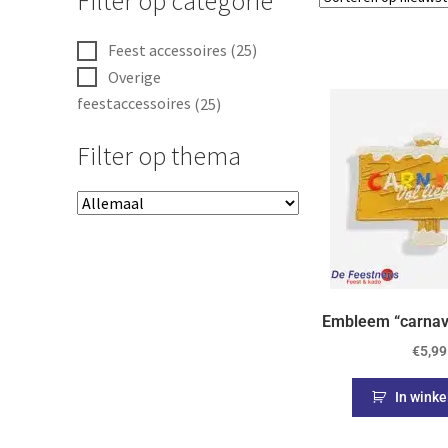
Filter op categorie
Feest accessoires
(25)
Overige
feestaccessoires
(25)
Filter op thema
Embleem “carnava
€
5,99
In wink