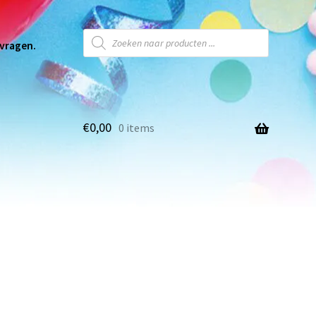
 vragen.
€
0,00
0 items