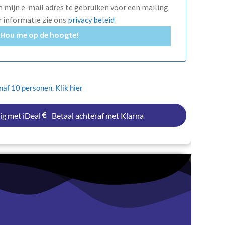
mijn e-mail adres te gebruiken voor een mailing
r informatie zie ons
privacy beleid
Hou me op de hoogte!
af 10 personen. Klik hier
ig met iDeal
Betaal achteraf met Klarna