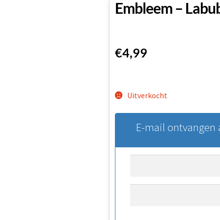
Embleem – Labub
€
4,99
Uitverkocht
E-mail ontvangen a