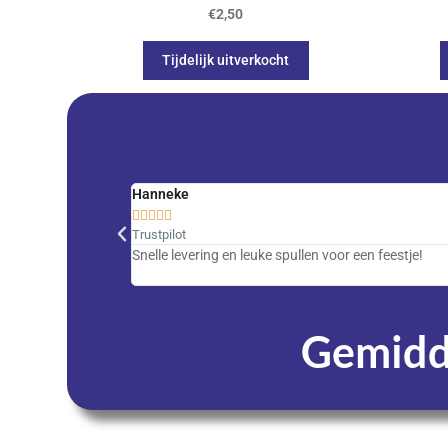
€
2,50
Tijdelijk uitverkocht
Hanneke





Trustpilot
Snelle levering en leuke spullen voor een feestje!
Gemidde