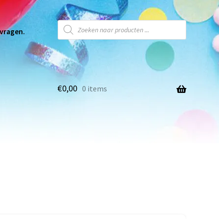
 vragen.
€
0,00
0 items