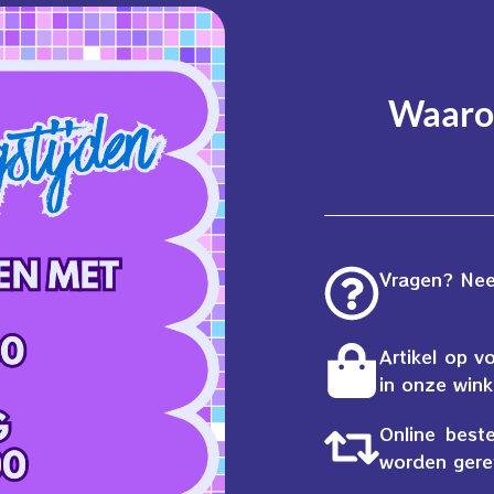
Waarom
Vragen? Neem
Artikel op v
in onze wink
Online best
worden gere