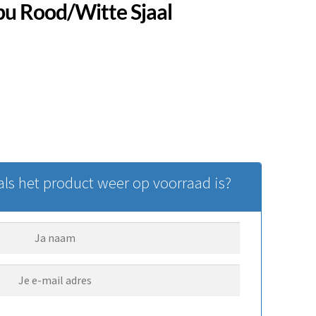
u Rood/witte Sjaal
ls het product weer op voorraad is?