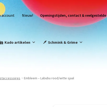
n account
Nieuw!
Openingstijden, contact & veelgestelde
Kado artikelen
Schmink & Grime
staccessoires
Embleem – Labubu rood/witte sjaal