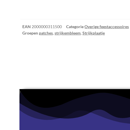
EAN
2000000311500
Categorie
Overige feestaccessoires
Groepen
patches
,
strijkembleem
,
Strijkplaatje