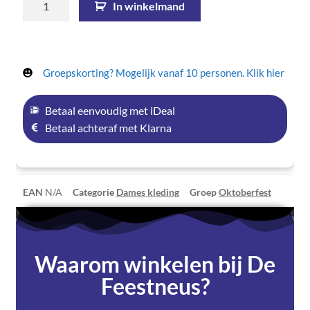
In winkelmand
Groepskorting? Mogelijk vanaf 10 personen. Klik hier
Betaal eenvoudig met iDeal
Betaal achteraf met Klarna
EAN
N/A
Categorie
Dames kleding
Groep
Oktoberfest
Waarom winkelen bij De
Feestneus?