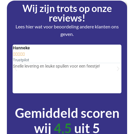
Wij zijn trots op onze
reviews!
Lees hier wat voor beoordeling andere klanten ons
geven.
Hanneke
Saski










Trustpilot
Trustpi
Snelle levering en leuke spullen voor een feestje!
Advent
met DH
zeer v
servic
Gemiddeld scoren
wij
4,5
uit 5