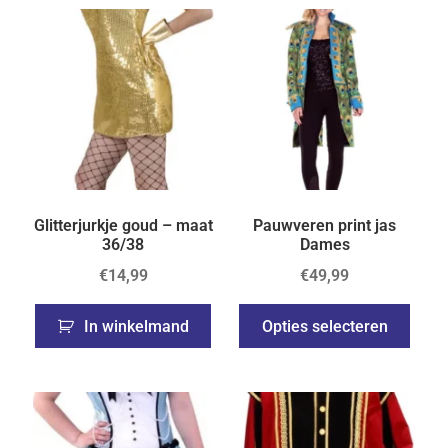
Glitterjurkje goud – maat
Pauwveren print jas
36/38
Dames
€
14,99
€
49,99
In winkelmand
Opties selecteren