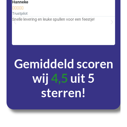
Hanneke
Saski










Trustpilot
Trustpi
Snelle levering en leuke spullen voor een feestje!
Advent
met DH
zeer v
servic
Gemiddeld scoren
wij
4,5
uit 5
sterren!
Dagen
Uren
Minuten
Seconden