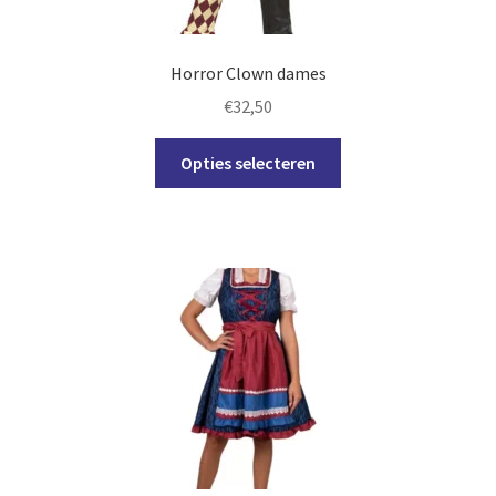
de
productpagina
Horror Clown dames
€
32,50
Dit
Opties selecteren
product
heeft
meerdere
variaties.
Deze
optie
kan
gekozen
worden
op
de
productpagina