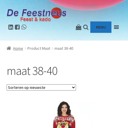
Ga
Ga
door
naar
naar
de
MENU
navigatie
inhoud
Home
Product Maat
maat 38-40
maat 38-40