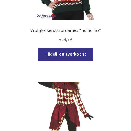
op
de
productpagina
Vrolijke kersttrui dames “ho ho ho”
€
24,99
Dit
Tijdelijk uitverkocht
product
heeft
meerdere
variaties.
Deze
optie
kan
gekozen
worden
op