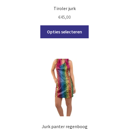
Tiroler jurk
€
45,00
Dit
Opties selecteren
product
heeft
meerdere
variaties.
Deze
optie
kan
gekozen
worden
op
de
productpagina
Jurk panter regenboog