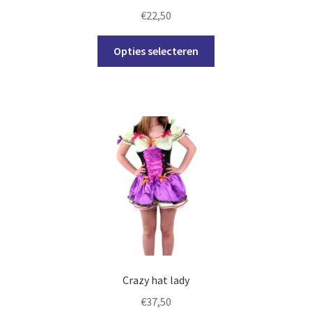
€
22,50
Dit
Opties selecteren
product
heeft
meerdere
variaties.
Deze
optie
kan
gekozen
worden
op
de
productpagina
Crazy hat lady
€
37,50