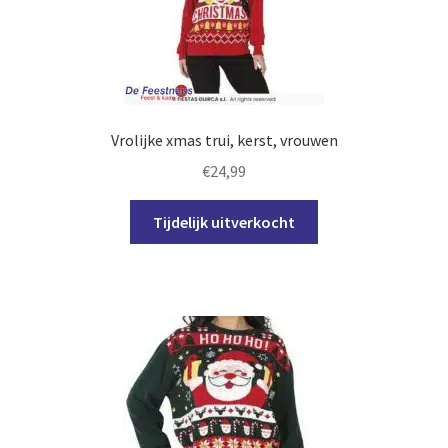
Vrolijke xmas trui, kerst, vrouwen
€
24,99
Dit
Tijdelijk uitverkocht
product
heeft
meerdere
variaties.
Deze
optie
kan
gekozen
worden