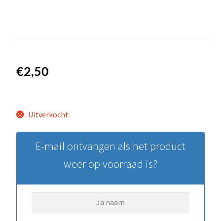
€
2,50
Uitverkocht
E-mail ontvangen als het product
weer op voorraad is?