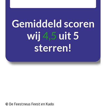
servic
Gemiddeld scoren
wij
4,5
uit 5
sterren!
Dagen
Uren
Minuten
Seconden
© De Feestneus Feest en Kado