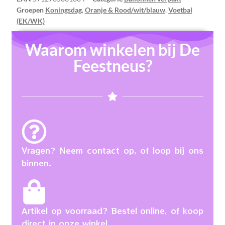
Groepen
Koningsdag
,
Oranje & Rood/wit/blauw
,
Voetbal
(EK/WK)
Waarom winkelen bij De
Feestneus?
Vragen? Neem contact op, of loop bij ons
binnen.
Artikel op voorraad? Bestel online, of koop
direct in onze winkel.