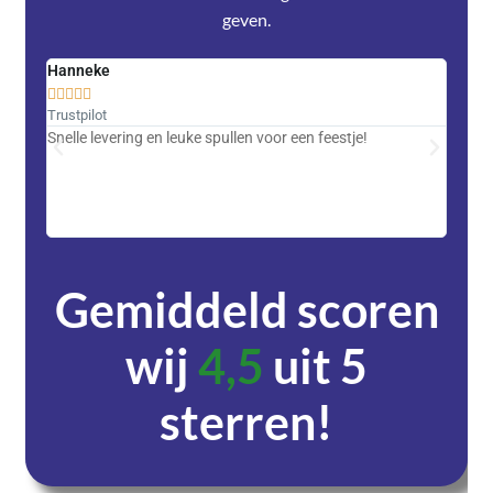
geven.
Hanneke
Saski










Trustpilot
Trustpi
Snelle levering en leuke spullen voor een feestje!
Advent
met DH
zeer v
servic
Gemiddeld scoren
wij
4,5
uit 5
sterren!