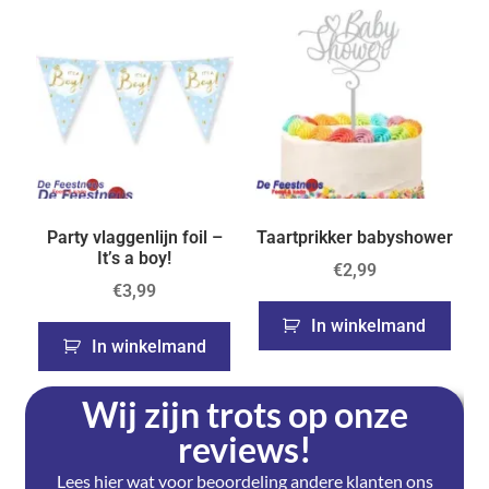
Party vlaggenlijn foil –
Taartprikker babyshower
It’s a boy!
€
2,99
€
3,99
In winkelmand
In winkelmand
Wij zijn trots op onze
reviews!
Lees hier wat voor beoordeling andere klanten ons