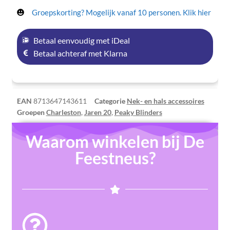
Groepskorting? Mogelijk vanaf 10 personen. Klik hier
Betaal eenvoudig met iDeal
Betaal achteraf met Klarna
EAN
8713647143611
Categorie
Nek- en hals accessoires
Groepen
Charleston
,
Jaren 20
,
Peaky Blinders
Waarom winkelen bij De
Feestneus?