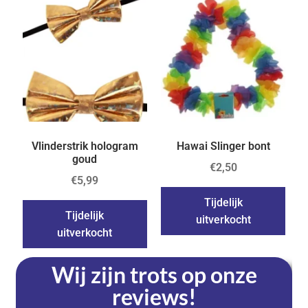
Vlinderstrik hologram
Hawai Slinger bont
goud
€
2,50
€
5,99
Tijdelijk
Tijdelijk
uitverkocht
uitverkocht
Wij zijn trots op onze
reviews!