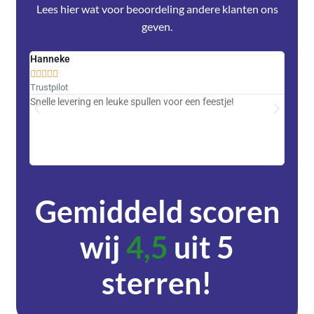
Lees hier wat voor beoordeling andere klanten ons
geven.
Hanneke
Saski










Trustpilot
Trustpi
Snelle levering en leuke spullen voor een feestje!
Advent
met DH
zeer v
servic
Gemiddeld scoren
wij
4,5
uit 5
sterren!