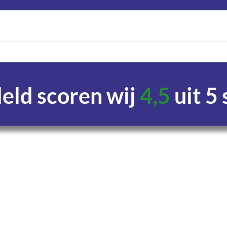
ld scoren wij
4,5
uit 5
Uren
Minuten