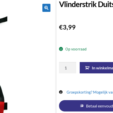
Vlinderstrik Duit
🔍
€
3,99
Op voorraad
In winkelm
Groepskorting? Mogelijk van
Betaal eenvoud