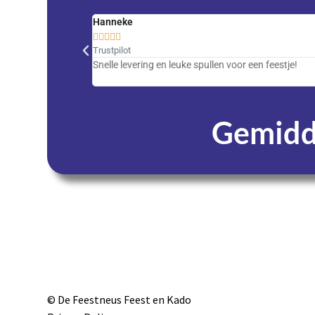
Hanneke





Trustpilot
Snelle levering en leuke spullen voor een feestje!
Gemidde
Dagen
© De Feestneus Feest en Kado