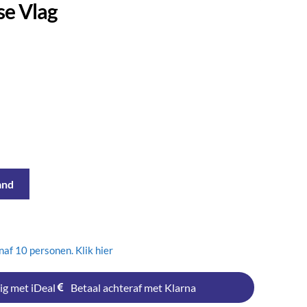
se Vlag
and
af 10 personen. Klik hier
ig met iDeal
Betaal achteraf met Klarna