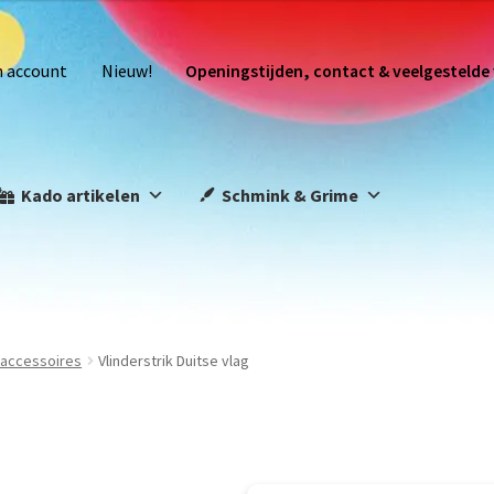
n account
Nieuw!
Openingstijden, contact & veelgestelde
Kado artikelen
Schmink & Grime
s accessoires
Vlinderstrik Duitse vlag