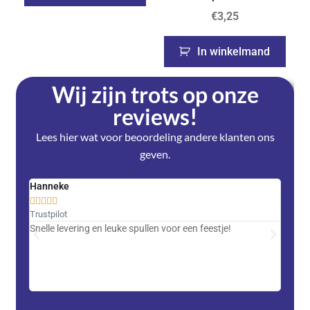
€
3,25
In winkelmand
Wij zijn trots op onze
reviews!
Lees hier wat voor beoordeling andere klanten ons
geven.
Hanneke
Saski










Trustpilot
Trustpi
Snelle levering en leuke spullen voor een feestje!
Advent
met DH
zeer v
servic