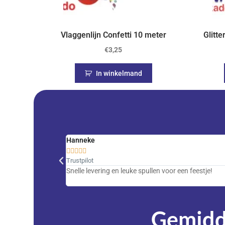
Vlaggenlijn Confetti 10 meter
Glitte
€
3,25
In winkelmand
Hanneke





Trustpilot
Snelle levering en leuke spullen voor een feestje!
Gemidde