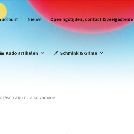
n account
Nieuw!
Openingstijden, contact & veelgestelde
Kado artikelen
Schmink & Grime
RT/WIT GERUIT – VLAG 20X30CM