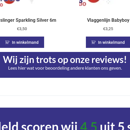
rslinger Sparkling Silver 6m
Vlaggenlijn Babyboy
€
3,50
€
3,25
In winkelmand
In winkelmand
Wij zijn trots op onze reviews!
Lees hier wat voor beoordeling andere klanten ons geven.
ld scoren wij
4,5
uit 5