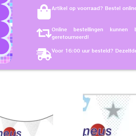
Artikel op voorraad? Bestel online
Online bestellingen kunne
geretourneerd!
Voor 16:00 uur besteld? Dezelfd