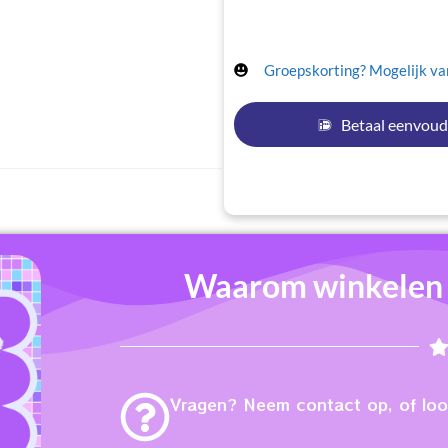
Groepskorting? Mogelijk van
Betaal eenvoud
Waarom winkelen b
Vragen? Neem contact op, of loop