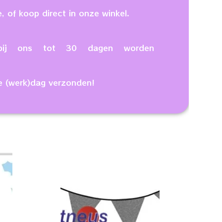
, of koop direct in onze winkel.
n bij ons tot 30 dagen worden
e (werk)dag verzonden!