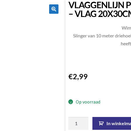
VLAGGENLIJN P
– VLAG 20X30C
🔍
Wim
Slinger van 10 meter driehoek
heef
€
2,99
Op voorraad
In winkelm