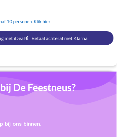
af 10 personen. Klik hier
ig met iDeal
Betaal achteraf met Klarna
ij De Feestneus?
 bij ons binnen.