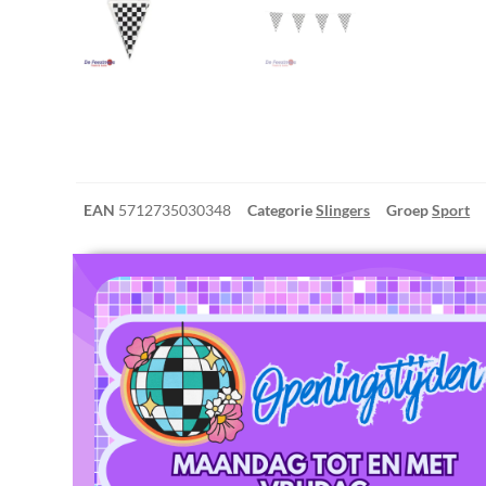
EAN
5712735030348
Categorie
Slingers
Groep
Sport