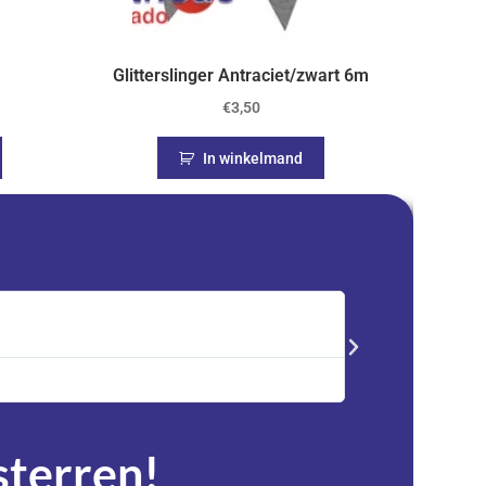
Glitterslinger Antraciet/zwart 6m
€
3,50
In winkelmand
Saskia





Trustpilot
Advent kalender best
service en zeer tevre
 sterren!