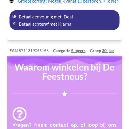
Groepskorting? Mogelijk vanaf 10 personen. Klik hier
Betaal eenvoudig met iDeal
Betaal achteraf met Klarna
EAN
8711319055156
Categorie
Slingers
Groep
30 jaar
Waarom winkelen bij De
Feestneus?
Vragen? Neem contact op, of loop bij ons