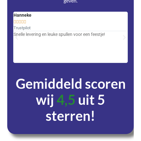
geven.
Hanneke
Saski










Trustpilot
Trustpi
Snelle levering en leuke spullen voor een feestje!
Advent
met DH
zeer v
servic
Gemiddeld scoren
wij
4,5
uit 5
sterren!