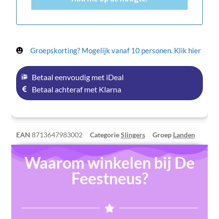
Groepskorting? Mogelijk vanaf 10 personen. Klik hier
Betaal eenvoudig met iDeal
Betaal achteraf met Klarna
EAN
8713647983002
Categorie
Slingers
Groep
Landen
Waarom winkelen bij De
Feestneus?