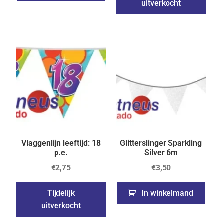
uitverkocht
Vlaggenlijn leeftijd: 18
Glitterslinger Sparkling
p.e.
Silver 6m
€
2,75
€
3,50
Tijdelijk
In winkelmand
uitverkocht