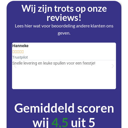
Wij zijn trots op onze
reviews!
Lees hier wat voor beoordeling andere klanten ons
geven.
Hanneke
Saski










Trustpilot
Trustpi
Snelle levering en leuke spullen voor een feestje!
Advent
met DH
zeer v
servic
Gemiddeld scoren
wij
4,5
uit 5