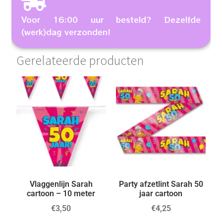
Voor 16:00 uur besteld? Dezelfde
(werk)dag verzonden!
Gerelateerde producten
Vlaggenlijn Sarah
Party afzetlint Sarah 50
cartoon – 10 meter
jaar cartoon
€
3,50
€
4,25