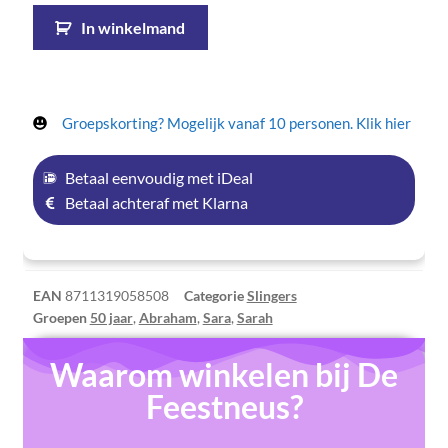
In winkelmand
Groepskorting? Mogelijk vanaf 10 personen. Klik hier
Betaal eenvoudig met iDeal
Betaal achteraf met Klarna
EAN
8711319058508
Categorie
Slingers
Groepen
50 jaar
,
Abraham
,
Sara
,
Sarah
Waarom winkelen bij De
Feestneus?