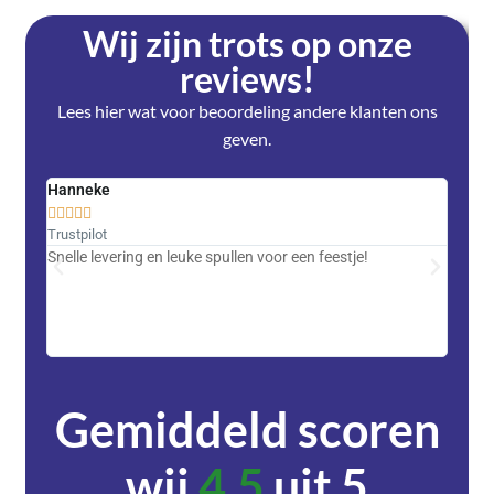
Wij zijn trots op onze
reviews!
Lees hier wat voor beoordeling andere klanten ons
geven.
Hanneke
Saski










Trustpilot
Trustpi
Snelle levering en leuke spullen voor een feestje!
Advent
met DH
zeer v
servic
Gemiddeld scoren
wij
4,5
uit 5