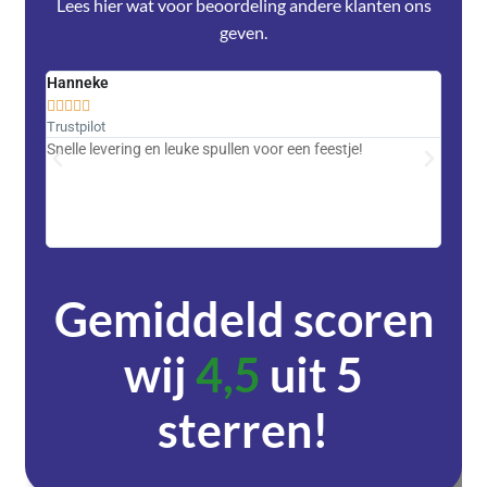
Lees hier wat voor beoordeling andere klanten ons
geven.
Hanneke
Saski










Trustpilot
Trustpi
Snelle levering en leuke spullen voor een feestje!
Advent
met DH
zeer v
servic
Gemiddeld scoren
wij
4,5
uit 5
sterren!