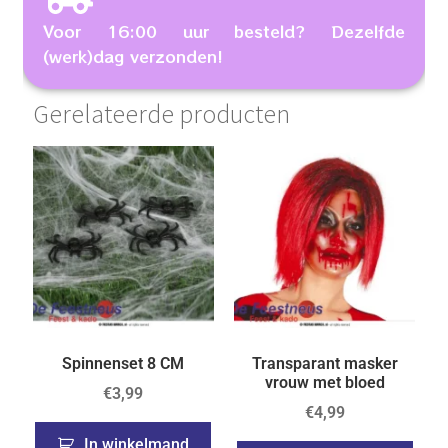
Voor 16:00 uur besteld? Dezelfde
(werk)dag verzonden!
Gerelateerde producten
Spinnenset 8 CM
Transparant masker
vrouw met bloed
€
3,99
€
4,99
In winkelmand