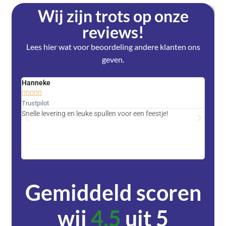
Wij zijn trots op onze
reviews!
Lees hier wat voor beoordeling andere klanten ons
geven.
Hanneke
Saski










Trustpilot
Trustpi
Snelle levering en leuke spullen voor een feestje!
Advent
met DH
zeer v
servic
Gemiddeld scoren
wij
4,5
uit 5