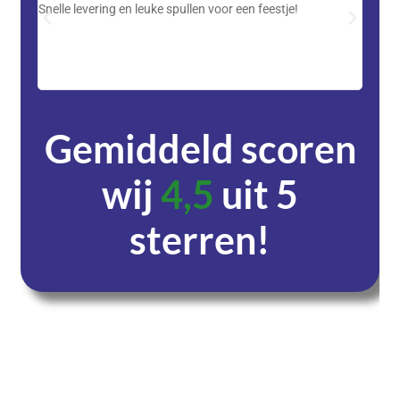
Snelle levering en leuke spullen voor een feestje!
Advent
met DH
zeer v
servic
Gemiddeld scoren
wij
4,5
uit 5
sterren!
Dagen
Uren
Minuten
Seconden