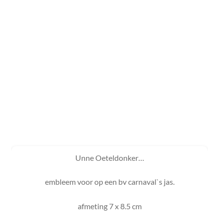
Unne Oeteldonker…
embleem voor op een bv carnaval`s jas.
afmeting 7 x 8.5 cm