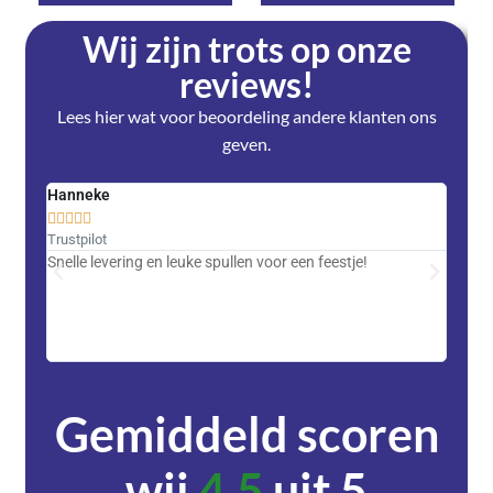
Wij zijn trots op onze
reviews!
Lees hier wat voor beoordeling andere klanten ons
geven.
Hanneke
Saski










Trustpilot
Trustpi
Snelle levering en leuke spullen voor een feestje!
Advent
met DH
zeer v
servic
Gemiddeld scoren
wij
4,5
uit 5