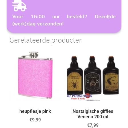
Voor 16:00 uur besteld? Dezelfde
(werk)dag verzonden!
Gerelateerde producten
heupflesje pink
Nostalgische giffles
Veneno 200 ml
€
9,99
€
7,99